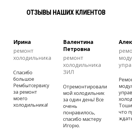
ОТЗЫВЫ НАШИХ КЛИЕНТОВ
Ирина
Валентина
Алек
Петровна
ремонт
рем
холодильника
ремонт
моду
холодильника
упра
ЗИЛ
Спасибо
большое
Ремо
Рембытсервису
моду
Отремонтировали
за ремонт
управ
мой холодильник
моего
холо
за один день! Все
холодильника!
Тошиб
очень
что 
понравилось,
ждать
спасибо мастеру
Игорю.