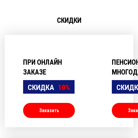
СКИДКИ
ПРИ ОНЛАЙН
ПЕНСИО
ЗАКАЗЕ
МНОГОД
СКИДКА
10%
СКИД
Заказать
Зака